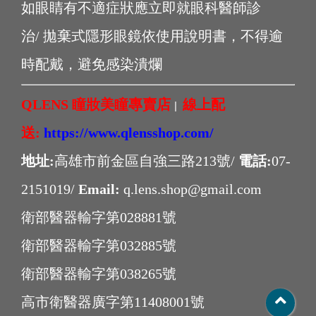
如眼睛有不適症狀應立即就眼科醫師診
治/ 拋棄式隱形眼鏡依使用說明書，不得逾
時配戴，避免感染潰爛
QLENS 瞳妝美瞳專賣店
線上配
|
送:
https://www.qlensshop.com/
地址:
高雄市前金區自強三路213號/
電話:
07-
2151019/
Email:
q.lens.shop@gmail.com
衛部醫器輸字第028881號
衛部醫器輸字第032885號
衛部醫器輸字第038265號
高市衛醫器廣字第11408001號