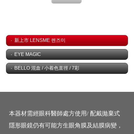
新上市 LENSME 렌즈미
EYE MAGIC
BELLO 混血 / 小着色直徑 / 7彩
本器材需經眼科醫師處方使用/ 配戴拋棄式
隱形眼鏡仍有可能方生眼角膜及結膜病變，