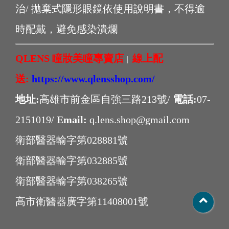
治/ 拋棄式隱形眼鏡依使用說明書，不得逾
時配戴，避免感染潰爛
QLENS 瞳妝美瞳專賣店
線上配
|
送:
https://www.qlensshop.com/
地址:
高雄市前金區自強三路213號/
電話:
07-
2151019/
Email:
q.lens.shop@gmail.com
衛部醫器輸字第028881號
衛部醫器輸字第032885號
衛部醫器輸字第038265號
高市衛醫器廣字第11408001號