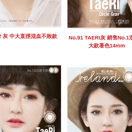
12 灰 中大直徑混血不敗款
No.91 TAERI灰 銷售No.
大款著色14mm