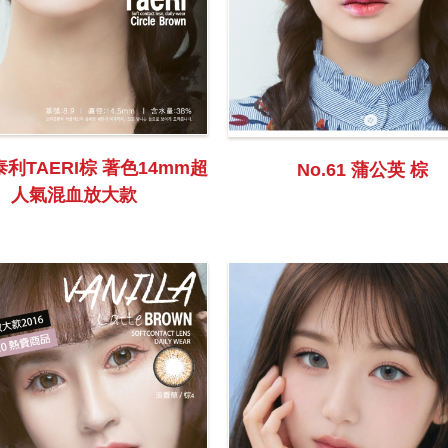
0泰利TAERI棕 著色14mm超
No.61 蒲公英 棕
人氣混血放大款