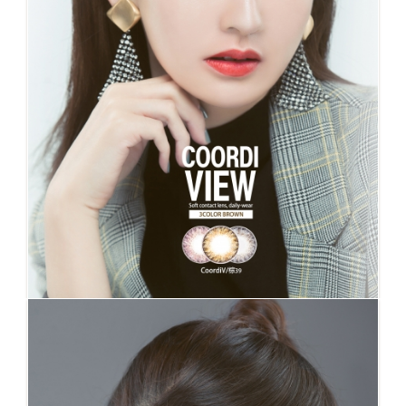
No.39 棕 Coordi View