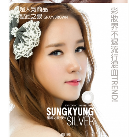
No.106 dazziling黑灰 神秘的金粉閃耀반짝❤️