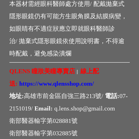
本器材需經眼科醫師處方使用/ 配戴拋棄式
隱形眼鏡仍有可能方生眼角膜及結膜病變，
如眼睛有不適症狀應立即就眼科醫師診
治/ 拋棄式隱形眼鏡依使用說明書，不得逾
時配戴，避免感染潰爛
QLENS 瞳妝美瞳專賣店
線上配
|
送:
https://www.qlensshop.com/
地址:
高雄市前金區自強三路213號/
電話:
07-
2151019/
Email:
q.lens.shop@gmail.com
衛部醫器輸字第028881號
衛部醫器輸字第032885號