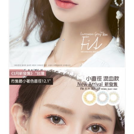
No.85 FIT 灰 台灣市售最小著色12.1mm 自然迷
人的微混血灰 著色直徑只有12.1mm 完全除去黑
框 配戴後就像您的原生虹膜色