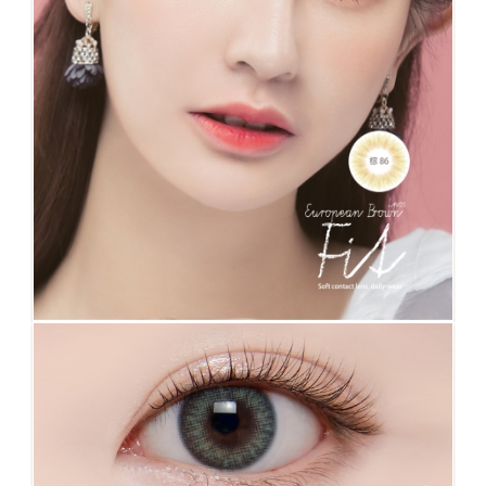
No.86 FIT棕 完全除去黑框 自然迷人的微混血 著
色直徑只有12.1mm 完全除去黑框 配戴後就像您
的原生虹膜色