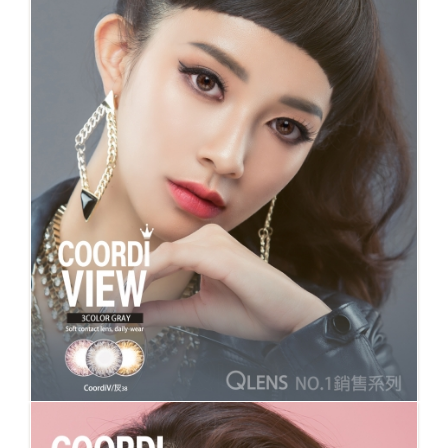
No.38 灰 Coordi View