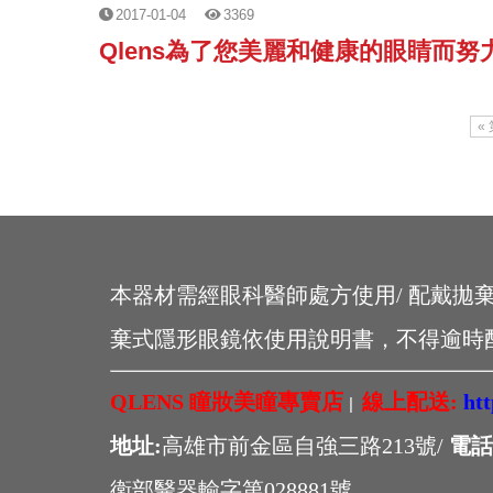
2017-01-04
3369
Qlens為了您美麗和健康的眼睛而努
«
本器材需經眼科醫師處方使用/ 配戴拋
棄式隱形眼鏡依使用說明書，不得逾時
QLENS 瞳妝美瞳專賣店
線上配送:
ht
|
地址:
高雄市前金區自強三路213號/
電話
衛部醫器輸字第028881號