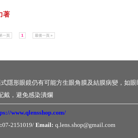
力著
 第一頁
1
最後一頁 »
棄式隱形眼鏡仍有可能方生眼角膜及結膜病變，如眼
配戴，避免感染潰爛
tps://www.qlensshop.com/
:
07-2151019/
Email:
q.lens.shop@gmail.com