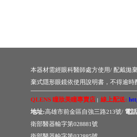
本器材需經眼科醫師處方使用/ 配戴拋
棄式隱形眼鏡依使用說明書，不得逾時
QLENS 瞳妝美瞳專賣店
線上配送:
ht
|
地址:
高雄市前金區自強三路213號/
電話
衛部醫器輸字第028881號
衛部醫器輸字第032885號