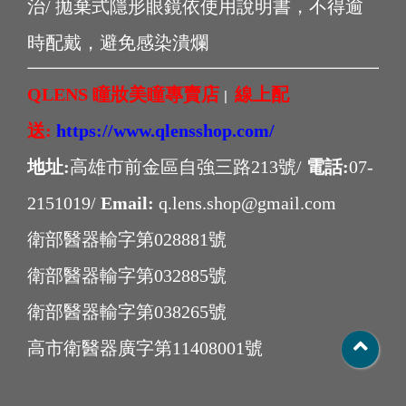
治/ 拋棄式隱形眼鏡依使用說明書，不得逾
時配戴，避免感染潰爛
QLENS 瞳妝美瞳專賣店
線上配
|
送:
https://www.qlensshop.com/
地址:
高雄市前金區自強三路213號/
電話:
07-
2151019/
Email:
q.lens.shop@gmail.com
衛部醫器輸字第028881號
衛部醫器輸字第032885號
衛部醫器輸字第038265號
高市衛醫器廣字第11408001號