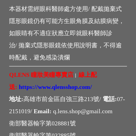
本器材需經眼科醫師處方使用/ 配戴拋棄式
隱形眼鏡仍有可能方生眼角膜及結膜病變，
如眼睛有不適症狀應立即就眼科醫師診
治/ 拋棄式隱形眼鏡依使用說明書，不得逾
時配戴，避免感染潰爛
QLENS 瞳妝美瞳專賣店
線上配
|
送:
https://www.qlensshop.com/
地址:
高雄市前金區自強三路213號/
電話:
07-
2151019/
Email:
q.lens.shop@gmail.com
衛部醫器輸字第028881號
衛部醫器輸字第032885號