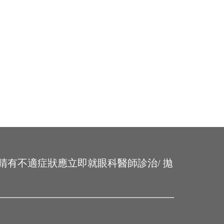
睛有不適症狀應立即就眼科醫師診治/ 拋