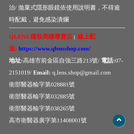
治/ 拋棄式隱形眼鏡依使用說明書，不得逾
時配戴，避免感染潰爛
QLENS 瞳妝美瞳專賣店
線上配
|
送:
https://www.qlensshop.com/
地址:
高雄市前金區自強三路213號/
電話:
07-
2151019/
Email:
q.lens.shop@gmail.com
衛部醫器輸字第028881號
衛部醫器輸字第032885號
衛部醫器輸字第038265號
高市衛醫器廣字第11408001號