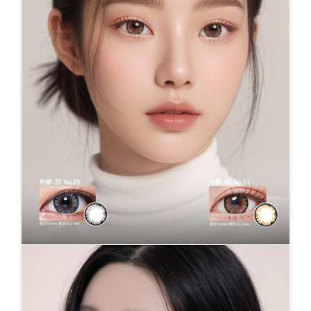
No.11棕 最大直徑+着色only4大眼睛女孩❤️
TOP2棕混血放大款2016~2025 BestSeller